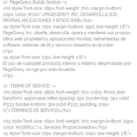
<!– PageGravy Builds Section –>
<h2 style=”font-size: 28px; font-weight: 700; margin-bottom:
20px; color: #000;”>PAGEGRAVY, INC. DESARROLLA SUS
PROPIAS APLICACIONES Y SITIOS WEB</h2>
<p style=”font-size: 17px; margin-bottom: 15px; line-height: 1.8;”>
PageGravy, Inc. diseña, desarrolla, opera y mantiene sus propios
sitios web propietarios, aplicaciones móviles, herramientas de
software, sistemas de IA y servicios basados en la nube.
</p>
<p style=”font-size: 17px; line-height: 1.8;”>
El uso de cualquier producto interno o externo desarrollado por
PageGravy se rige por este Acuerdo.
</p>
<!– TERMS OF SERVICE –>
<h2 style=”font-size: 38px; font-weight: 700; color: #000; text-
transform: uppercase; letter-spacing: 2px; border-top: 3px solid
#333; border-bottom: 3px solid #333; padding: 20px
0;”>TÉRMINOS DE SERVICIO</h2>
<h3 style=”font-size: 26px; font-weight: 700; margin-bottom: 25px;
color: #0066cc;”>1. Servicios Proporcionados</h3>
<p style=”font-size: 17px; margin-bottom: 20px; line-height: 1.8;”>