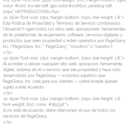
<h2 style=”font-size: 32px; font-weight: 700; margin-bottom: 25px;
color: #000; border-left: 5px solid #0066cc; padding-left:
20px;”>INTRODUCCIÓN</h2>
<p style=”font-size: 17px; margin-bottom: 20px; line-height: 1.8;”>
Esta Política de Privacidad y Términos de Servicio combinados
(“Acuerdo”) rigen todos los sitios web, aplicaciones, herramientas
de IA, plataformas de alojamiento, software, servicios digitales y
productos que sean propiedad o estén operados por PageGravy,
Inc. (“PageGravy, Inc.”, “PageGravy”, “nosotros” o “nuestro”).
</p>
<p style=”font-size: 17px; margin-bottom: 20px; line-height: 1.8;”>
Al acceder o utilizar cualquier sitio web, aplicación, herramienta
digital, sistema de IA o servicio que sea propiedad o haya sido
desarrollado por PageGravy — incluidos aquellos que
PageGravy, Inc. crea para sus clientes — usted acepta quedar
sujeto a este Acuerdo.
</p>
<p style=”font-size: 17px; margin-bottom: 20px; line-height: 1.8;
font-weight: 600; color: #d9534f;”>
Si no está de acuerdo, debe interrumpir el uso de todos los
servicios de PageGravy.
</p>