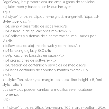
PageGravy, Inc. proporciona una amplia gama de servicios
digitales, web y basados en IA que incluyen:
</p>
<ul style=”font-size: 17px; line-height: 2; margin-left: 30px; list-
style-type: disc;”>
<li>Diseño y desarrollo de sitios web</li>
<li>Desarrollo de aplicaciones móviles</li>
<li>Chatbots y sistemas de automatización impulsados por
IA</li>
<li>Servicios de alojamiento web y dominios</li>
<li>Marketing digital y SEO</li>
<li>Aplicaciones basadas en datos</li>
<li>Integraciones de software</li>
<li>Creación de contenido y servicios de medios</li>
<li>Planes continuos de soporte y mantenimiento</li>
</ul>
<p style=”font-size: 17px; margin-top: 20px; line-height: 1.8; font-
style: italic;”>
Los servicios pueden cambiar o modificarse en cualquier
momento.
</p>
<h3 style=”font-size: 26px; font-weight: 700; margin-bottom: 25px;