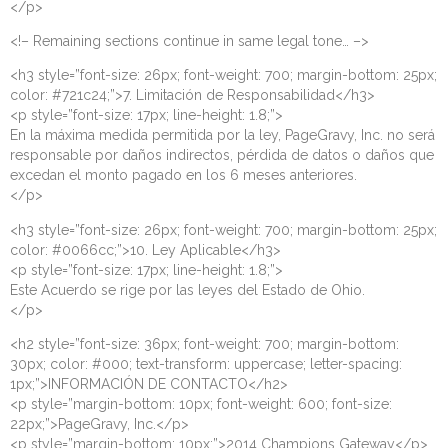
</p>
<!– Remaining sections continue in same legal tone… –>
<h3 style=”font-size: 26px; font-weight: 700; margin-bottom: 25px;
color: #721c24;”>7. Limitación de Responsabilidad</h3>
<p style=”font-size: 17px; line-height: 1.8;”>
En la máxima medida permitida por la ley, PageGravy, Inc. no será
responsable por daños indirectos, pérdida de datos o daños que
excedan el monto pagado en los 6 meses anteriores.
</p>
<h3 style=”font-size: 26px; font-weight: 700; margin-bottom: 25px;
color: #0066cc;”>10. Ley Aplicable</h3>
<p style=”font-size: 17px; line-height: 1.8;”>
Este Acuerdo se rige por las leyes del Estado de Ohio.
</p>
<h2 style=”font-size: 36px; font-weight: 700; margin-bottom:
30px; color: #000; text-transform: uppercase; letter-spacing:
1px;”>INFORMACIÓN DE CONTACTO</h2>
<p style=”margin-bottom: 10px; font-weight: 600; font-size:
22px;”>PageGravy, Inc.</p>
<p style=”margin-bottom: 10px;”>2014 Champions Gateway</p>