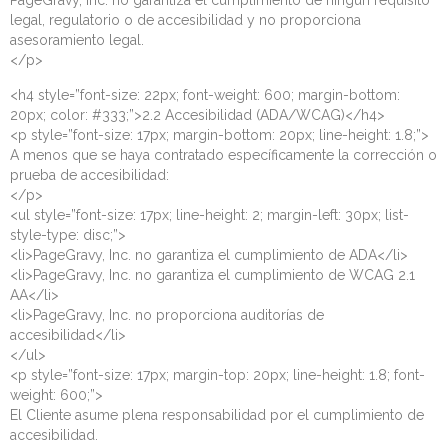
PageGravy, Inc. no garantiza el cumplimiento de ningún requisito
legal, regulatorio o de accesibilidad y no proporciona
asesoramiento legal.
</p>
<h4 style=”font-size: 22px; font-weight: 600; margin-bottom:
20px; color: #333;”>2.2 Accesibilidad (ADA/WCAG)</h4>
<p style=”font-size: 17px; margin-bottom: 20px; line-height: 1.8;”>
A menos que se haya contratado específicamente la corrección o
prueba de accesibilidad:
</p>
<ul style=”font-size: 17px; line-height: 2; margin-left: 30px; list-
style-type: disc;”>
<li>PageGravy, Inc. no garantiza el cumplimiento de ADA</li>
<li>PageGravy, Inc. no garantiza el cumplimiento de WCAG 2.1
AA</li>
<li>PageGravy, Inc. no proporciona auditorías de
accesibilidad</li>
</ul>
<p style=”font-size: 17px; margin-top: 20px; line-height: 1.8; font-
weight: 600;”>
El Cliente asume plena responsabilidad por el cumplimiento de
accesibilidad.