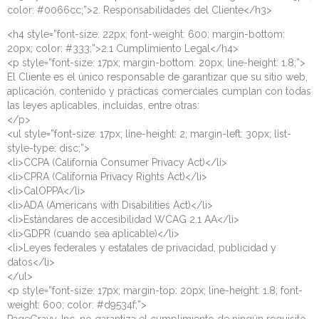
color: #0066cc;”>2. Responsabilidades del Cliente</h3>
<h4 style=”font-size: 22px; font-weight: 600; margin-bottom:
20px; color: #333;”>2.1 Cumplimiento Legal</h4>
<p style=”font-size: 17px; margin-bottom: 20px; line-height: 1.8;”>
El Cliente es el único responsable de garantizar que su sitio web,
aplicación, contenido y prácticas comerciales cumplan con todas
las leyes aplicables, incluidas, entre otras:
</p>
<ul style=”font-size: 17px; line-height: 2; margin-left: 30px; list-
style-type: disc;”>
<li>CCPA (California Consumer Privacy Act)</li>
<li>CPRA (California Privacy Rights Act)</li>
<li>CalOPPA</li>
<li>ADA (Americans with Disabilities Act)</li>
<li>Estándares de accesibilidad WCAG 2.1 AA</li>
<li>GDPR (cuando sea aplicable)</li>
<li>Leyes federales y estatales de privacidad, publicidad y
datos</li>
</ul>
<p style=”font-size: 17px; margin-top: 20px; line-height: 1.8; font-
weight: 600; color: #d9534f;”>