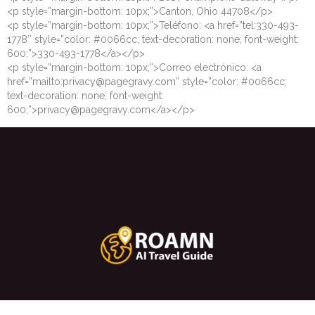
<p style=”margin-bottom: 10px;”>Canton, Ohio 44708</p>
<p style=”margin-bottom: 10px;”>Teléfono: <a href=”tel:330-493-
1778″ style=”color: #0066cc; text-decoration: none; font-weight:
600;”>330-493-1778</a></p>
<p style=”margin-bottom: 10px;”>Correo electrónico: <a
href=”mailto:privacy@pagegravy.com” style=”color: #0066cc;
text-decoration: none; font-weight:
600;”>privacy@pagegravy.com</a></p>