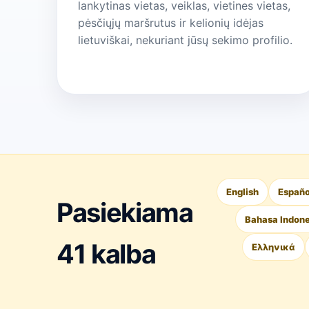
lankytinas vietas, veiklas, vietines vietas,
pėsčiųjų maršrutus ir kelionių idėjas
lietuviškai, nekuriant jūsų sekimo profilio.
English
Españo
Pasiekiama
Bahasa Indone
41 kalba
Ελληνικά