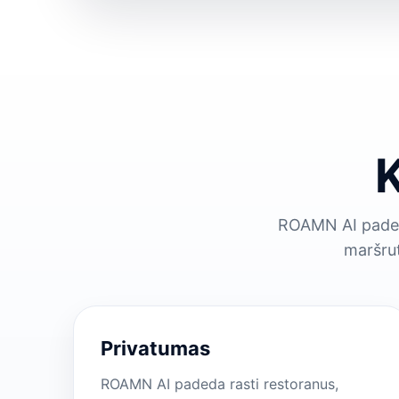
K
ROAMN AI padeda 
maršrut
Privatumas
ROAMN AI padeda rasti restoranus,