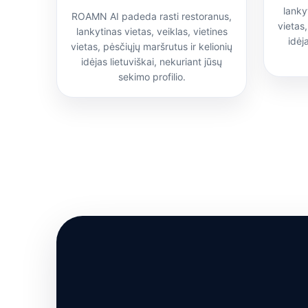
lanky
ROAMN AI padeda rasti restoranus,
vietas,
lankytinas vietas, veiklas, vietines
idėj
vietas, pėsčiųjų maršrutus ir kelionių
idėjas lietuviškai, nekuriant jūsų
sekimo profilio.