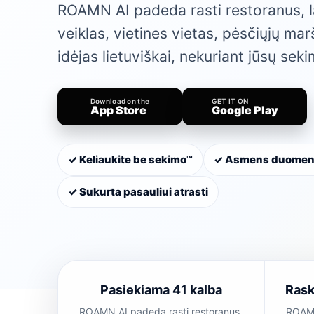
ROAMN AI padeda rasti restoranus, l
veiklas, vietines vietas, pėsčiųjų marš
idėjas lietuviškai, nekuriant jūsų seki
Download on the
GET IT ON
App Store
Google Play
✓ Keliaukite be sekimo™
✓ Asmens duomen
✓ Sukurta pasauliui atrasti
Pasiekiama 41 kalba
Raski
ROAMN AI padeda rasti restoranus,
ROAMN