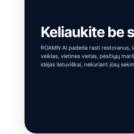
Keliaukite be
ROAMN AI padeda rasti restoranus, l
veiklas, vietines vietas, pėsčiųjų marš
idėjas lietuviškai, nekuriant jūsų sekim