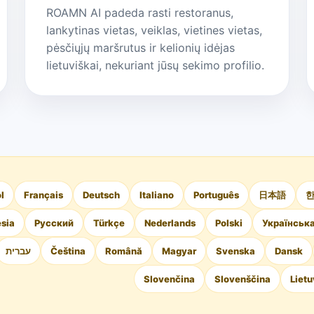
ROAMN AI padeda rasti restoranus,
lankytinas vietas, veiklas, vietines vietas,
pėsčiųjų maršrutus ir kelionių idėjas
lietuviškai, nekuriant jūsų sekimo profilio.
l
Français
Deutsch
Italiano
Português
日本語
sia
Русский
Türkçe
Nederlands
Polski
Українськ
עברית
Čeština
Română
Magyar
Svenska
Dansk
Slovenčina
Slovenščina
Lietu