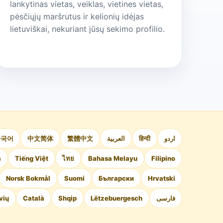
lankytinas vietas, veiklas, vietines vietas,
pėsčiųjų maršrutus ir kelionių idėjas
lietuviškai, nekuriant jūsų sekimo profilio.
한국어
中文简体
繁體中文
العربية
हिन्दी
اردو
а
Tiếng Việt
ไทย
Bahasa Melayu
Filipino
Norsk Bokmål
Suomi
Български
Hrvatski
vių
Català
Shqip
Lëtzebuergesch
فارسی