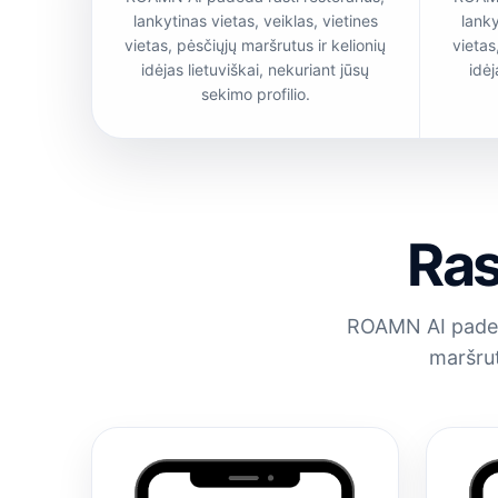
lankytinas vietas, veiklas, vietines
lanky
vietas, pėsčiųjų maršrutus ir kelionių
vietas
idėjas lietuviškai, nekuriant jūsų
idėj
sekimo profilio.
Ras
ROAMN AI padeda 
maršrut