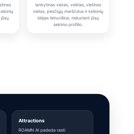
etines
lankytinas vietas, veiklas, vietines
kelionių
vietas, pėsčiųjų maršrutus ir kelionių
 jūsų
idėjas lietuviškai, nekuriant jūsų
sekimo profilio.
Attractions
ROAMN AI padeda rasti