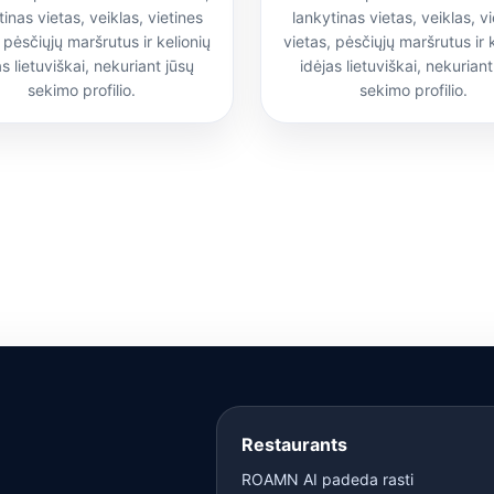
tinas vietas, veiklas, vietines
lankytinas vietas, veiklas, vi
 pėsčiųjų maršrutus ir kelionių
vietas, pėsčiųjų maršrutus ir 
as lietuviškai, nekuriant jūsų
idėjas lietuviškai, nekuriant
sekimo profilio.
sekimo profilio.
Restaurants
ROAMN AI padeda rasti