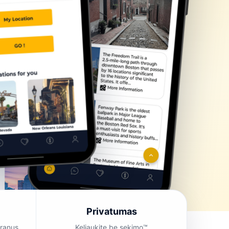
Privatumas
ranus,
Keliaukite be sekimo™