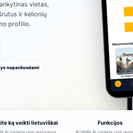
ankytinas vietas,
rutus ir kelionių
mo profilio.
ys neparduodami
te ką veikti lietuviškai
Funkcijos
 AI padeda rasti restoranus,
ROAMN AI padeda rasti resto