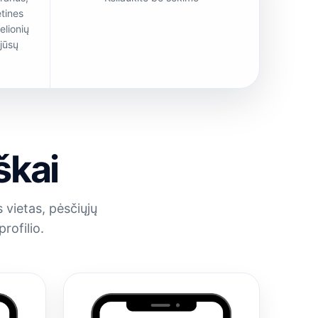
etines
elionių
 jūsų
škai
 vietas, pėsčiųjų
rofilio.