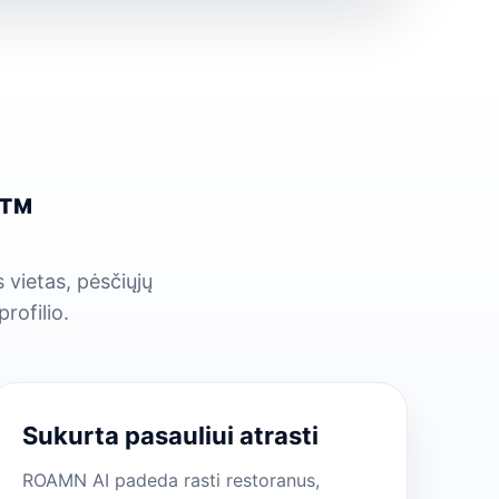
o™
 vietas, pėsčiųjų
rofilio.
Sukurta pasauliui atrasti
ROAMN AI padeda rasti restoranus,