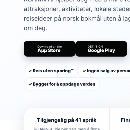
attraksjoner, aktiviteter, lokale sted
reiseideer på norsk bokmål uten å la
om deg.
Download on the
GET IT ON
App Store
Google Play
✓ Reis uten sporing™
✓ Ingen salg av pers
✓ Bygget for å oppdage verden
Tilgjengelig på 41 språk
Fin
ROAMN AI hjelper deg med å finne