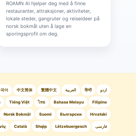
ROAMN AI hjelper deg med å finne
restauranter, attraksjoner, aktiviteter,
lokale steder, gangruter og reiseideer på
norsk bokmål uten å lage en
sporingsprofil om deg.
한국어
中文简体
繁體中文
العربية
हिन्दी
اردو
а
Tiếng Việt
ไทย
Bahasa Melayu
Filipino
Norsk Bokmål
Suomi
Български
Hrvatski
vių
Català
Shqip
Lëtzebuergesch
فارسی