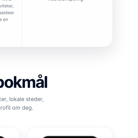
viteter,
iseideer
e en
 bokmål
er, lokale steder,
rofil om deg.