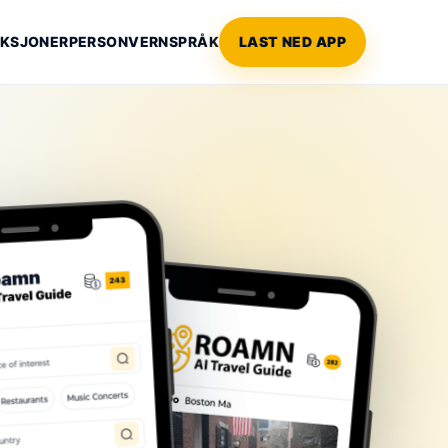
KSJONER
PERSONVERN
SPRÅK
LAST NED APP