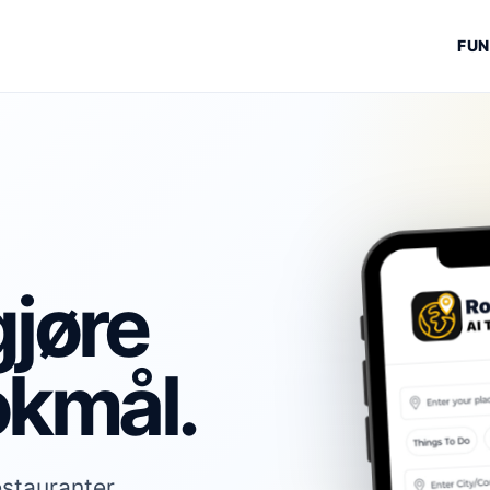
FUN
gjøre
okmål.
stauranter,