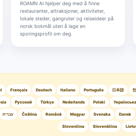
ROAMN AI hjelper deg med å finne
restauranter, attraksjoner, aktiviteter,
lokale steder, gangruter og reiseideer på
norsk bokmål uten å lage en
sporingsprofil om deg.
l
Français
Deutsch
Italiano
Português
日本語
sia
Русский
Türkçe
Nederlands
Polski
Українськ
עברית
Čeština
Română
Magyar
Svenska
Dansk
Slovenčina
Slovenščina
Lietu