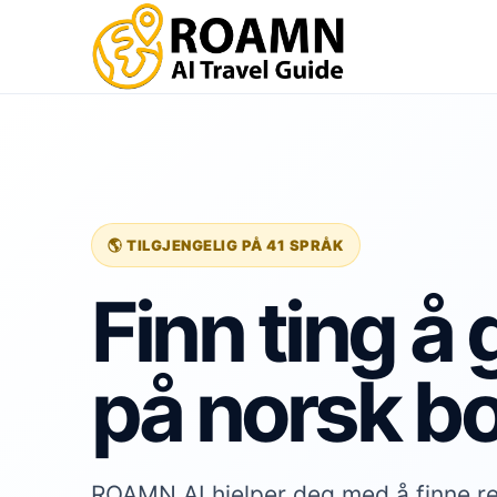
🌎 TILGJENGELIG PÅ 41 SPRÅK
Finn ting å 
på norsk b
ROAMN AI hjelper deg med å finne re