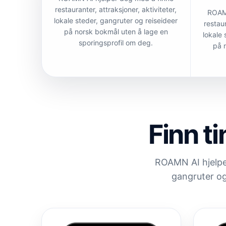
restauranter, attraksjoner, aktiviteter,
ROAMN
lokale steder, gangruter og reiseideer
restaur
på norsk bokmål uten å lage en
lokale 
sporingsprofil om deg.
på 
Finn t
ROAMN AI hjelper 
gangruter og