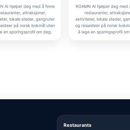
 AI hjelper deg med å finne
ROAMN AI hjelper deg med å
estauranter, attraksjoner,
restauranter, attraksjone
teter, lokale steder, gangruter
aktiviteter, lokale steder, ga
seideer på norsk bokmål uten
og reiseideer på norsk bokm
ge en sporingsprofil om deg.
å lage en sporingsprofil om
Restaurants