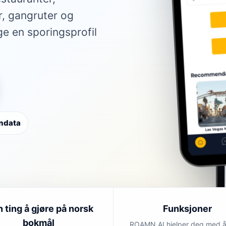
er, gangruter og
ge en sporingsprofil
ondata
n ting å gjøre på norsk
Funksjoner
bokmål
ROAMN AI hjelper deg med å