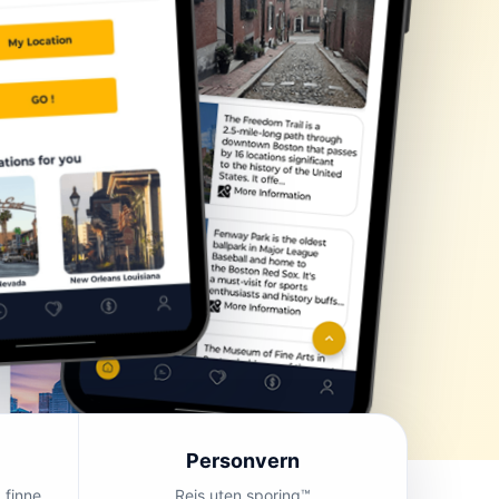
Personvern
 finne
Reis uten sporing™