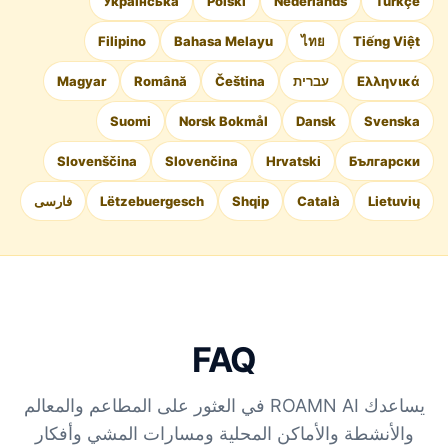
Українська
Polski
Nederlands
Türkçe
Filipino
Bahasa Melayu
ไทย
Tiếng Việt
Ελληνικά
עברית
Čeština
Română
Magyar
Suomi
Norsk Bokmål
Dansk
Svenska
Slovenščina
Slovenčina
Hrvatski
Български
Lietuvių
Català
Shqip
Lëtzebuergesch
فارسی
FAQ
يساعدك ROAMN AI في العثور على المطاعم والمعالم
والأنشطة والأماكن المحلية ومسارات المشي وأفكار